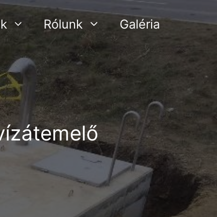
ák
Rólunk
Galéria
vízátemelő