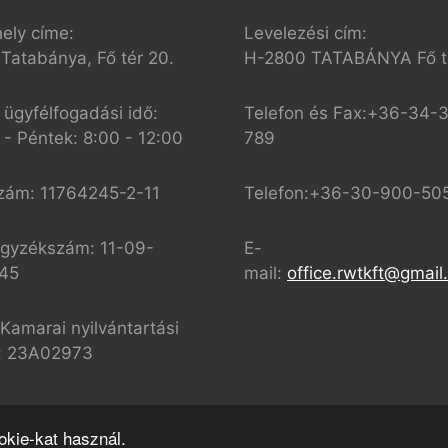
ely címe:
Levelezési cím:
Tatabánya, Fő tér 20.
H-2800 TATABÁNYA Fő té
i ügyfélfogadási idő:
Telefon és Fax:+36-34-
 - Péntek: 8:00 - 12:00
789
zám: 11764245-2-11
Telefon:+36-30-900-50
gyzékszám: 11-09-
E-
45
mail:
office.rwtkft@gmai
Kamarai nyilvántartási
: 23A02973
kie-kat használ.
© 2024 REAL-WATER TEAM Kft.