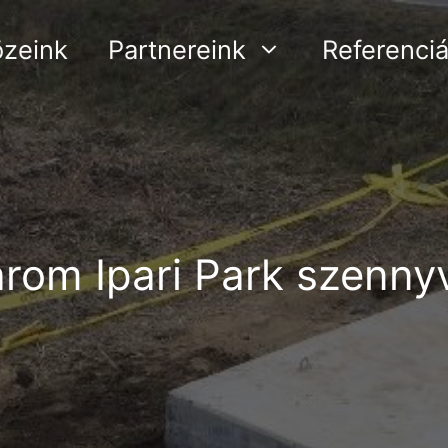
özeink
Partnereink
Referenci
om Ipari Park szenny