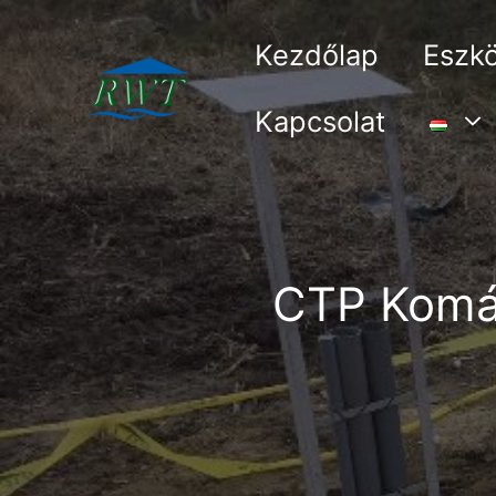
Kilépés
a
Kezdőlap
Eszk
tartalomba
Kapcsolat
CTP Komár