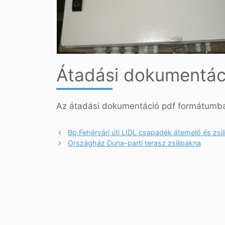
Átadási dokumentác
Az átadási dokumentáció pdf formátumba
Bp.Fehérvári úti LIDL csapadék átemelő és zsi
Országház Duna-parti terasz zsilipakna