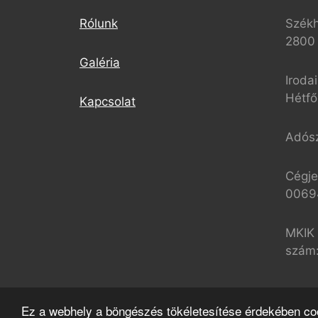
Rólunk
Székh
2800 
Galéria
Iroda
Hétfő
Kapcsolat
Adós
Cégje
0069
MKIK 
szám
Ez a webhely a böngészés tökéletesítése érdekében coo