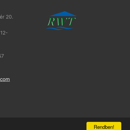
r 20.
312-
57
l.com
Rendben!