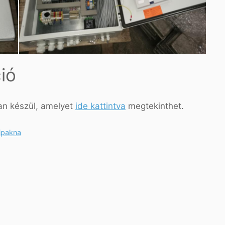
ió
n készül, amelyet
ide kattintva
megtekinthet.
lipakna