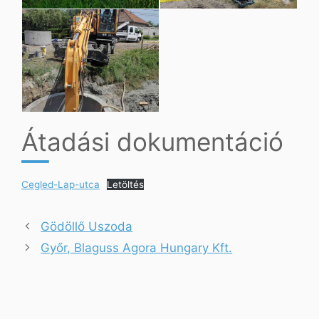
Átadási dokumentáció
Cegled-Lap-utca
Letöltés
Gödöllő Uszoda
Győr, Blaguss Agora Hungary Kft.