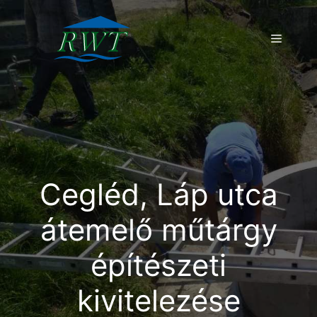
Kilépés
a
Menü
tartalomba
Cegléd, Láp utca
átemelő műtárgy
építészeti
kivitelezése